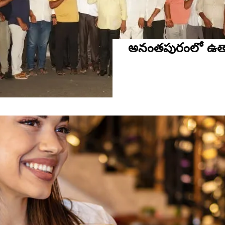
అనంతపురంలో ఉత్స