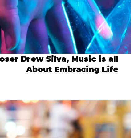
ser Drew Silva, Music is all
About Embracing Life