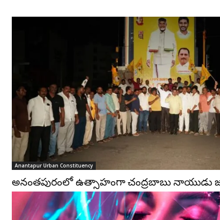
Anantapur Urban Constituency
అనంతపురంలో ఉత్సాహంగా చంద్రబాబు నాయుడు జన